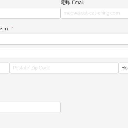
電郵 Email
ish）
(required)
*