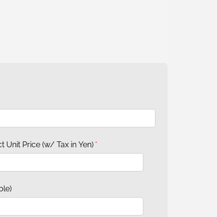
Price (w/​ Tax in Yen)
(required)
*
le)