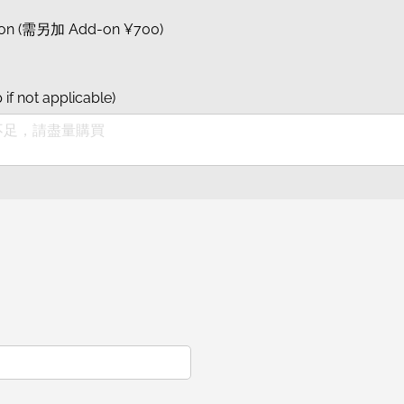
on (需另加 Add-on ¥700)
not applicable)