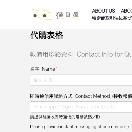
ABOUT US
ABO
Skip
特定商取引法に基づ
to
代購表格
content
報價用聯絡資料 Contact Info for Quo
名字 Name
(required)
*
即時通信用聯絡方式 Contact Method (接收報價用 fo
請提供能接收即時通信的電話號碼／ID
Please provide instant messaging phone number / 