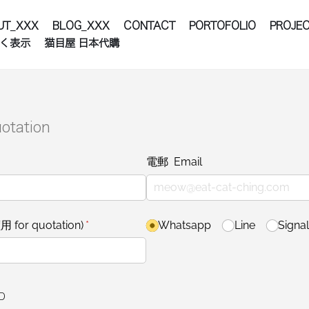
UT_XXX
BLOG_XXX
CONTACT
PORTOFOLIO
PROJEC
く表示
猫目屋 日本代購
tation
電郵 Email
r quotation)
(required)
*
type
Whatsapp
Line
Signa
ID